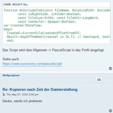
CODE:
SELECT ALL
function OnIncludeItem(const FileName, RelativePath: UnicodeSt
        const isRightSide, isFolder:Boolean;

        const FileSize:Int64; const FileAttr:LongWord;

        const Connector: Opaque):Boolean;

var Created:TDateTime;

begin

  Created:=CurrentFileCreated+OffsetFromUTC;

  Result:=DayOfTheWeek(Created) in [6,7]; // Samstag=6, Sonnta
Das Script wird über Allgemein -> PascalScript in das Profil eingefügt.
Siehe auch
https://www.syncovery.com/pascalscript/
WolfgangSaul
Re: Kopieren nach Zeit der Dateierstellung
P
Thu May 07, 2026 2:00 pm
o
s
Danke, werde ich probieren
t