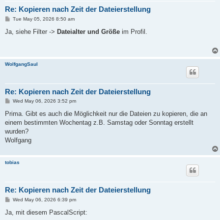
Re: Kopieren nach Zeit der Dateierstellung
P
Tue May 05, 2026 8:50 am
o
s
Ja, siehe Filter ->
Dateialter und Größe
im Profil.
t
WolfgangSaul
Re: Kopieren nach Zeit der Dateierstellung
P
Wed May 06, 2026 3:52 pm
o
s
Prima. Gibt es auch die Möglichkeit nur die Dateien zu kopieren, die an
t
einem bestimmten Wochentag z.B. Samstag oder Sonntag erstellt
wurden?
Wolfgang
tobias
Re: Kopieren nach Zeit der Dateierstellung
P
Wed May 06, 2026 6:39 pm
o
s
Ja, mit diesem PascalScript:
t