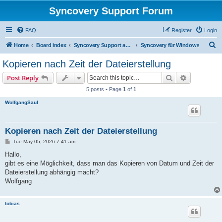
Syncovery Support Forum
FAQ
Register
Login
S
Home
Board index
Syncovery Support auf Deutsch (German)
Syncovery für Windows
e
Kopieren nach Zeit der Dateierstellung
a
Search
Advanced s
Post Reply
r
5 posts • Page
1
of
1
c
WolfgangSaul
h
Kopieren nach Zeit der Dateierstellung
P
Tue May 05, 2026 7:41 am
o
s
Hallo,
t
gibt es eine Möglichkeit, dass man das Kopieren von Datum und Zeit der
Dateierstellung abhängig macht?
Wolfgang
tobias