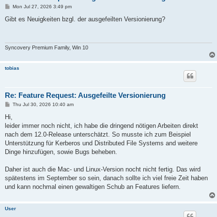
P
Mon Jul 27, 2026 3:49 pm
o
s
Gibt es Neuigkeiten bzgl. der ausgefeilten Versionierung?
t
Syncovery Premium Family, Win 10
tobias
Re: Feature Request: Ausgefeilte Versionierung
P
Thu Jul 30, 2026 10:40 am
o
s
Hi,
t
leider immer noch nicht, ich habe die dringend nötigen Arbeiten direkt
nach dem 12.0-Release unterschätzt. So musste ich zum Beispiel
Unterstützung für Kerberos und Distributed File Systems and weitere
Dinge hinzufügen, sowie Bugs beheben.
Daher ist auch die Mac- und Linux-Version nocht nicht fertig. Das wird
spätestens im September so sein, danach sollte ich viel freie Zeit haben
und kann nochmal einen gewaltigen Schub an Features liefern.
User