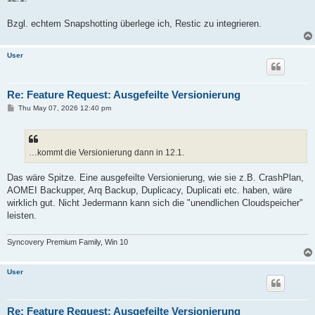
Bzgl. echtem Snapshotting überlege ich, Restic zu integrieren.
User
Re: Feature Request: Ausgefeilte Versionierung
P
Thu May 07, 2026 12:40 pm
o
s
t
…kommt die Versionierung dann in 12.1.
Das wäre Spitze. Eine ausgefeilte Versionierung, wie sie z.B. CrashPlan,
AOMEI Backupper, Arq Backup, Duplicacy, Duplicati etc. haben, wäre
wirklich gut. Nicht Jedermann kann sich die "unendlichen Cloudspeicher"
leisten.
Syncovery Premium Family, Win 10
User
Re: Feature Request: Ausgefeilte Versionierung