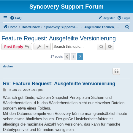
Syncovery Support Forum
FAQ
Register
Login
S
Home
Board index
Syncovery Support auf Deutsch (German)
Allgemeine Themen, Ankündigungen und Fragen
e
Feature Request: Ausgefeilte Versionierung
a
Search
Advanced s
Post Reply
r
c
1
2
Previous
17 posts
h
decker
Re: Feature Request: Ausgefeilte Versionierung
P
Fri Jan 02, 2026 1:18 pm
o
s
Was ich gut fände, wäre ein Snapshot-Prinzip zum Sichern und
t
Wiederherstellen, d.h. das Wiederherstellen nicht nur einzelner Dateien,
sondern etwa eines Folders.
Mit den Datumsstempeln von Recovery könnte man grundsätzlich heute
schon etwas ähnliches bauen. Der große Unsicherheitsfaktor ist
allerdings die maximale Anzahl von Versionen, das kann für manche
Dateitypen viel und für andere wenig sein.