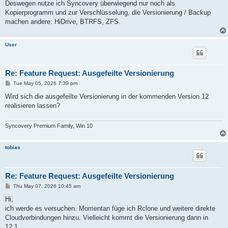
Deswegen nutze ich Syncovery überwiegend nur noch als
Kopierprogramm und zur Verschlüsselung, die Versionierung / Backup
machen andere: HiDrive, BTRFS, ZFS.
User
Re: Feature Request: Ausgefeilte Versionierung
P
Tue May 05, 2026 7:39 pm
o
s
Wird sich die ausgefeilte Versionierung in der kommenden Version 12
t
realisieren lassen?
Syncovery Premium Family, Win 10
tobias
Re: Feature Request: Ausgefeilte Versionierung
P
Thu May 07, 2026 10:45 am
o
s
Hi,
t
ich werde es versuchen. Momentan füge ich Rclone und weitere direkte
Cloudverbindungen hinzu. Vielleicht kommt die Versionierung dann in
12.1.