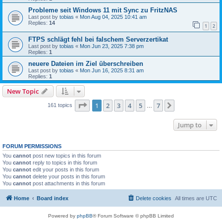
Probleme seit Windows 11 mit Sync zu FritzNAS
Last post by
tobias
«
Mon Aug 04, 2025 10:41 am
Replies:
14
1
2
FTPS schlägt fehl bei falschem Serverzertikat
Last post by
tobias
«
Mon Jun 23, 2025 7:38 pm
Replies:
1
neuere Dateien im Ziel überschreiben
Last post by
tobias
«
Mon Jun 16, 2025 8:31 am
Replies:
1
New Topic
Page
1
of
7
1
2
3
4
5
7
Next
161 topics
…
Jump to
FORUM PERMISSIONS
You
cannot
post new topics in this forum
You
cannot
reply to topics in this forum
You
cannot
edit your posts in this forum
You
cannot
delete your posts in this forum
You
cannot
post attachments in this forum
Home
Board index
Delete cookies
All times are
UTC
Powered by
phpBB
® Forum Software © phpBB Limited