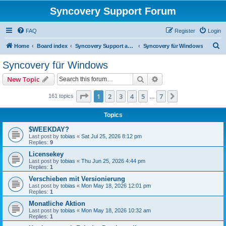
Syncovery Support Forum
FAQ
Register
Login
S
Home
Board index
Syncovery Support auf Deutsch (German)
Syncovery für Windows
e
Syncovery für Windows
a
Search
Advanced search
New Topic
r
c
Page
1
of
7
1
2
3
4
5
7
Next
161 topics
…
h
Topics
$WEEKDAY?
Last post by
tobias
«
Sat Jul 25, 2026 8:12 pm
Replies:
9
Licensekey
Last post by
tobias
«
Thu Jun 25, 2026 4:44 pm
Replies:
1
Verschieben mit Versionierung
Last post by
tobias
«
Mon May 18, 2026 12:01 pm
Replies:
1
Monatliche Aktion
Last post by
tobias
«
Mon May 18, 2026 10:32 am
Replies:
1