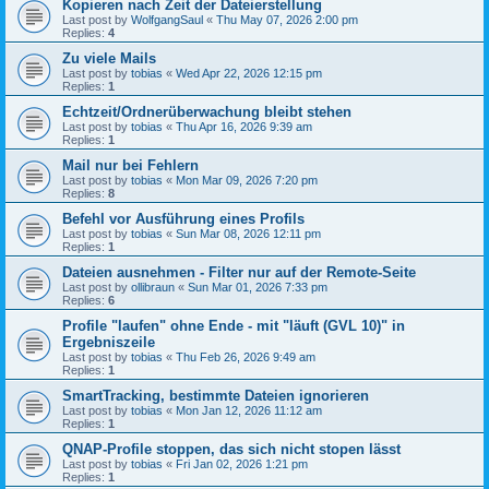
Kopieren nach Zeit der Dateierstellung
Last post by
WolfgangSaul
«
Thu May 07, 2026 2:00 pm
Replies:
4
Zu viele Mails
Last post by
tobias
«
Wed Apr 22, 2026 12:15 pm
Replies:
1
Echtzeit/Ordnerüberwachung bleibt stehen
Last post by
tobias
«
Thu Apr 16, 2026 9:39 am
Replies:
1
Mail nur bei Fehlern
Last post by
tobias
«
Mon Mar 09, 2026 7:20 pm
Replies:
8
Befehl vor Ausführung eines Profils
Last post by
tobias
«
Sun Mar 08, 2026 12:11 pm
Replies:
1
Dateien ausnehmen - Filter nur auf der Remote-Seite
Last post by
ollibraun
«
Sun Mar 01, 2026 7:33 pm
Replies:
6
Profile "laufen" ohne Ende - mit "läuft (GVL 10)" in
Ergebniszeile
Last post by
tobias
«
Thu Feb 26, 2026 9:49 am
Replies:
1
SmartTracking, bestimmte Dateien ignorieren
Last post by
tobias
«
Mon Jan 12, 2026 11:12 am
Replies:
1
QNAP-Profile stoppen, das sich nicht stopen lässt
Last post by
tobias
«
Fri Jan 02, 2026 1:21 pm
Replies:
1