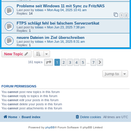
Probleme seit Windows 11 mit Sync zu FritzNAS
Last post by
tobias
«
Mon Aug 04, 2025 10:41 am
Replies:
14
1
2
FTPS schlägt fehl bei falschem Serverzertikat
Last post by
tobias
«
Mon Jun 23, 2025 7:38 pm
Replies:
1
neuere Dateien im Ziel überschreiben
Last post by
tobias
«
Mon Jun 16, 2025 8:31 am
Replies:
1
New Topic
Page
1
of
7
1
2
3
4
5
7
Next
161 topics
…
Jump to
FORUM PERMISSIONS
You
cannot
post new topics in this forum
You
cannot
reply to topics in this forum
You
cannot
edit your posts in this forum
You
cannot
delete your posts in this forum
You
cannot
post attachments in this forum
Home
Board index
Delete cookies
All times are
UTC
Powered by
phpBB
® Forum Software © phpBB Limited