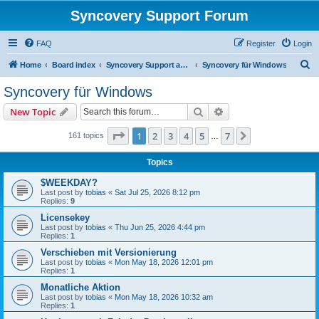
Syncovery Support Forum
FAQ
Register
Login
S
Home
Board index
Syncovery Support auf Deutsch (German)
Syncovery für Windows
e
Syncovery für Windows
a
Search
Advanced search
New Topic
r
c
Page
1
of
7
1
2
3
4
5
7
Next
161 topics
…
h
Topics
$WEEKDAY?
Last post by
tobias
«
Sat Jul 25, 2026 8:12 pm
Replies:
9
Licensekey
Last post by
tobias
«
Thu Jun 25, 2026 4:44 pm
Replies:
1
Verschieben mit Versionierung
Last post by
tobias
«
Mon May 18, 2026 12:01 pm
Replies:
1
Monatliche Aktion
Last post by
tobias
«
Mon May 18, 2026 10:32 am
Replies:
1