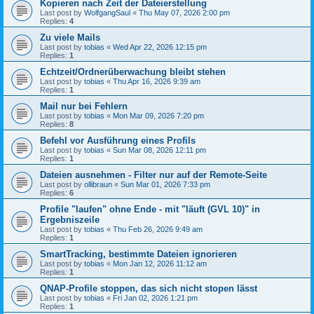
Kopieren nach Zeit der Dateierstellung
Last post by
WolfgangSaul
«
Thu May 07, 2026 2:00 pm
Replies:
4
Zu viele Mails
Last post by
tobias
«
Wed Apr 22, 2026 12:15 pm
Replies:
1
Echtzeit/Ordnerüberwachung bleibt stehen
Last post by
tobias
«
Thu Apr 16, 2026 9:39 am
Replies:
1
Mail nur bei Fehlern
Last post by
tobias
«
Mon Mar 09, 2026 7:20 pm
Replies:
8
Befehl vor Ausführung eines Profils
Last post by
tobias
«
Sun Mar 08, 2026 12:11 pm
Replies:
1
Dateien ausnehmen - Filter nur auf der Remote-Seite
Last post by
ollibraun
«
Sun Mar 01, 2026 7:33 pm
Replies:
6
Profile "laufen" ohne Ende - mit "läuft (GVL 10)" in
Ergebniszeile
Last post by
tobias
«
Thu Feb 26, 2026 9:49 am
Replies:
1
SmartTracking, bestimmte Dateien ignorieren
Last post by
tobias
«
Mon Jan 12, 2026 11:12 am
Replies:
1
QNAP-Profile stoppen, das sich nicht stopen lässt
Last post by
tobias
«
Fri Jan 02, 2026 1:21 pm
Replies:
1