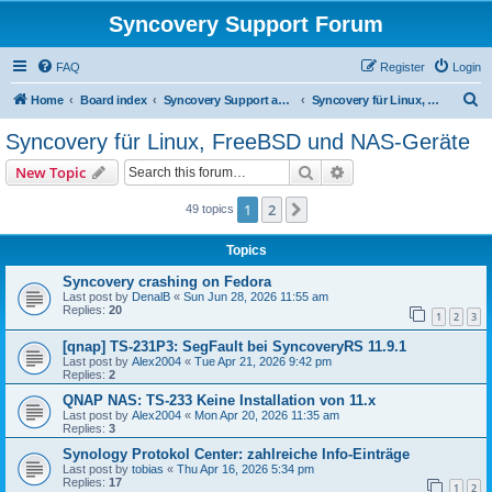
Syncovery Support Forum
FAQ
Register
Login
S
Home
Board index
Syncovery Support auf Deutsch (German)
Syncovery für Linux, FreeBSD und NAS-Geräte
e
Syncovery für Linux, FreeBSD und NAS-Geräte
a
Search
Advanced search
New Topic
r
c
1
2
Next
49 topics
h
Topics
Syncovery crashing on Fedora
Last post by
DenalB
«
Sun Jun 28, 2026 11:55 am
Replies:
20
1
2
3
[qnap] TS-231P3: SegFault bei SyncoveryRS 11.9.1
Last post by
Alex2004
«
Tue Apr 21, 2026 9:42 pm
Replies:
2
QNAP NAS: TS-233 Keine Installation von 11.x
Last post by
Alex2004
«
Mon Apr 20, 2026 11:35 am
Replies:
3
Synology Protokol Center: zahlreiche Info-Einträge
Last post by
tobias
«
Thu Apr 16, 2026 5:34 pm
Replies:
17
1
2