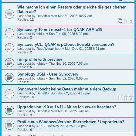
Wie mache ich einen Restore oder gleiche die gesicherten
Daten ab?
Last post by
DenalB
«
Mon Mar 30, 2026 10:27 am
Replies:
12
1
2
Syncovery 10 mit nossl=1 für QNAP ARM-x19
Last post by
tobias
«
Sun Feb 08, 2026 8:29 pm
Replies:
2
SyncoveryCL, QNAP & pCloud, korrekt verstanden?
Last post by
RuudWesterhout
«
Mon Dec 01, 2025 6:21 pm
Replies:
2
run profile with preview
Last post by
tobias
«
Thu Nov 20, 2025 7:08 pm
Replies:
6
Synology DSM - User Syncovery
Last post by
tobias
«
Sun Nov 02, 2025 8:00 pm
Replies:
1
Syncovery löscht keine Daten mehr aus dem Backup
Last post by
DenalB
«
Sun Nov 02, 2025 4:17 pm
Replies:
14
1
2
Upgrade von v10 auf v11 - Muss ich etwas beachten?
Last post by
DenalB
«
Mon Aug 11, 2025 9:46 am
Replies:
4
Profile aus Windows-Version übernehmen / importieren?
Last post by
ALX
«
Tue May 27, 2025 1:58 pm
Replies:
6