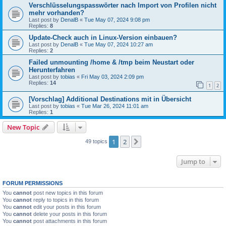
Verschlüsselungspasswörter nach Import von Profilen nicht
mehr vorhanden?
Last post by
DenalB
«
Tue May 07, 2024 9:08 pm
Replies:
8
Update-Check auch in Linux-Version einbauen?
Last post by
DenalB
«
Tue May 07, 2024 10:27 am
Replies:
2
Failed unmounting /home & /tmp beim Neustart oder
Herunterfahren
Last post by
tobias
«
Fri May 03, 2024 2:09 pm
Replies:
14
1
2
[Vorschlag] Additional Destinations mit in Übersicht
Last post by
tobias
«
Tue Mar 26, 2024 11:01 am
Replies:
1
New Topic
1
2
Next
49 topics
Jump to
FORUM PERMISSIONS
You
cannot
post new topics in this forum
You
cannot
reply to topics in this forum
You
cannot
edit your posts in this forum
You
cannot
delete your posts in this forum
You
cannot
post attachments in this forum