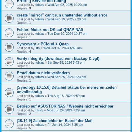
Error: [] Service not runing
Last post by
tobias
«
Wed Apr 02, 2025 10:20 am
Replies:
9
create "mirror" can't run unattended without error
Last post by
tobias
«
Wed Feb 19, 2025 7:29 pm
Replies:
1
Fehler: Mutex not OK auf QNAP NAS
Last post by
tobias
«
Tue Dec 10, 2024 10:37 pm
Replies:
1
Syncovery + PCloud + Qnap
Last post by
sts
«
Wed Oct 02, 2024 6:46 am
Replies:
4
Verify integrity (download vom Backup & vgl)
Last post by
tobias
«
Sat Sep 28, 2024 5:43 pm
Replies:
1
Erstelldatum nicht verändern
Last post by
tobias
«
Wed Sep 25, 2024 6:23 pm
Replies:
1
[Synology 10.15.8] Detailed Status bei mehreren Zielen
unvollständig
Last post by
tobias
«
Thu Aug 15, 2024 9:59 pm
Replies:
1
Betrieb auf ASUSTOR NAS / Website nicht erreichbar
Last post by
HaPe
«
Mon Jun 24, 2024 7:29 am
Replies:
2
[10.14.9] Zeichenfehler im Betreff der Mail
Last post by
tobias
«
Fri Jun 14, 2024 8:38 am
Replies:
5