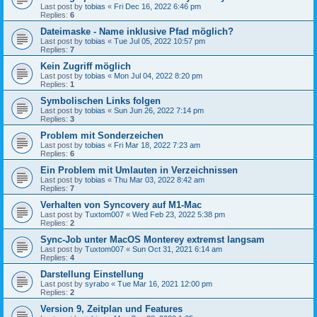
Last post by
tobias
«
Fri Dec 16, 2022 6:46 pm
Replies:
6
Dateimaske - Name inklusive Pfad möglich?
Last post by
tobias
«
Tue Jul 05, 2022 10:57 pm
Replies:
7
Kein Zugriff möglich
Last post by
tobias
«
Mon Jul 04, 2022 8:20 pm
Replies:
1
Symbolischen Links folgen
Last post by
tobias
«
Sun Jun 26, 2022 7:14 pm
Replies:
3
Problem mit Sonderzeichen
Last post by
tobias
«
Fri Mar 18, 2022 7:23 am
Replies:
6
Ein Problem mit Umlauten in Verzeichnissen
Last post by
tobias
«
Thu Mar 03, 2022 8:42 am
Replies:
7
Verhalten von Syncovery auf M1-Mac
Last post by
Tuxtom007
«
Wed Feb 23, 2022 5:38 pm
Replies:
2
Sync-Job unter MacOS Monterey extremst langsam
Last post by
Tuxtom007
«
Sun Oct 31, 2021 6:14 am
Replies:
4
Darstellung Einstellung
Last post by
syrabo
«
Tue Mar 16, 2021 12:00 pm
Replies:
2
Version 9, Zeitplan und Features