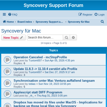
Syncovery Support Forum
FAQ
Register
Login
S
Home
Board index
Syncovery Support auf Deutsch (German)
Syncovery für Mac
e
Syncovery für Mac
a
Search
Advanced search
New Topic
r
14 topics • Page
1
of
1
c
Topics
h
Operation Canceled - mcStopProfile
Last post by
Tuxtom007
«
Sun Apr 05, 2026 4:35 pm
Replies:
6
Update 11.8.3 -> 11.10.4 zerstört alle Profile
Last post by
Tuxtom007
«
Sat Dec 27, 2025 9:17 am
Replies:
3
Synchronisation unter Mac Ventura auffallend langsam
Last post by
tobias
«
Sun Nov 19, 2023 10:55 pm
Replies:
5
Applescript statt DIFF Programm
Last post by
_rk_
«
Thu Aug 31, 2023 3:05 pm
Dropbox has moved its files under MacOS - Implications for
backing up those local files via Syncovery