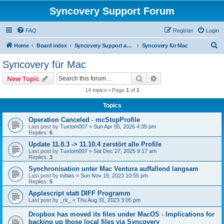
Syncovery Support Forum
FAQ
Register
Login
S
Home
Board index
Syncovery Support auf Deutsch (German)
Syncovery für Mac
e
Syncovery für Mac
a
Search
Advanced search
New Topic
r
14 topics • Page
1
of
1
c
Topics
h
Operation Canceled - mcStopProfile
Last post by
Tuxtom007
«
Sun Apr 05, 2026 4:35 pm
Replies:
6
Update 11.8.3 -> 11.10.4 zerstört alle Profile
Last post by
Tuxtom007
«
Sat Dec 27, 2025 9:17 am
Replies:
3
Synchronisation unter Mac Ventura auffallend langsam
Last post by
tobias
«
Sun Nov 19, 2023 10:55 pm
Replies:
5
Applescript statt DIFF Programm
Last post by
_rk_
«
Thu Aug 31, 2023 3:05 pm
Dropbox has moved its files under MacOS - Implications for
backing up those local files via Syncovery