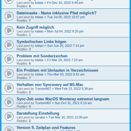
Last post by
tobias
«
Fri Dec 16, 2022 6:46 pm
Replies:
6
Dateimaske - Name inklusive Pfad möglich?
Last post by
tobias
«
Tue Jul 05, 2022 10:57 pm
Replies:
7
Kein Zugriff möglich
Last post by
tobias
«
Mon Jul 04, 2022 8:20 pm
Replies:
1
Symbolischen Links folgen
Last post by
tobias
«
Sun Jun 26, 2022 7:14 pm
Replies:
3
Problem mit Sonderzeichen
Last post by
tobias
«
Fri Mar 18, 2022 7:23 am
Replies:
6
Ein Problem mit Umlauten in Verzeichnissen
Last post by
tobias
«
Thu Mar 03, 2022 8:42 am
Replies:
7
Verhalten von Syncovery auf M1-Mac
Last post by
Tuxtom007
«
Wed Feb 23, 2022 5:38 pm
Replies:
2
Sync-Job unter MacOS Monterey extremst langsam
Last post by
Tuxtom007
«
Sun Oct 31, 2021 6:14 am
Replies:
4
Darstellung Einstellung
Last post by
syrabo
«
Tue Mar 16, 2021 12:00 pm
Replies:
2
Version 9, Zeitplan und Features