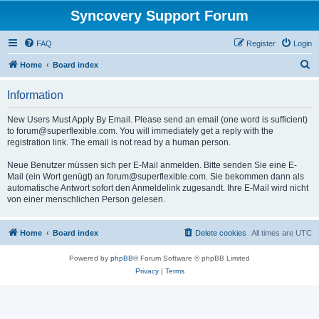
Syncovery Support Forum
FAQ
Register
Login
S
Home
Board index
e
Information
a
r
New Users Must Apply By Email. Please send an email (one word is sufficient)
to forum@superflexible.com. You will immediately get a reply with the
c
registration link. The email is not read by a human person.
h
Neue Benutzer müssen sich per E-Mail anmelden. Bitte senden Sie eine E-
Mail (ein Wort genügt) an forum@superflexible.com. Sie bekommen dann als
automatische Antwort sofort den Anmeldelink zugesandt. Ihre E-Mail wird nicht
von einer menschlichen Person gelesen.
Home
Board index
Delete cookies
All times are
UTC
Powered by
phpBB
® Forum Software © phpBB Limited
Privacy
|
Terms