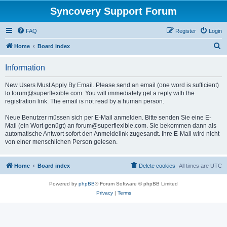
Syncovery Support Forum
FAQ
Register
Login
S
Home
Board index
e
Information
a
r
New Users Must Apply By Email. Please send an email (one word is sufficient)
to forum@superflexible.com. You will immediately get a reply with the
c
registration link. The email is not read by a human person.
h
Neue Benutzer müssen sich per E-Mail anmelden. Bitte senden Sie eine E-
Mail (ein Wort genügt) an forum@superflexible.com. Sie bekommen dann als
automatische Antwort sofort den Anmeldelink zugesandt. Ihre E-Mail wird nicht
von einer menschlichen Person gelesen.
Home
Board index
Delete cookies
All times are
UTC
Powered by
phpBB
® Forum Software © phpBB Limited
Privacy
|
Terms