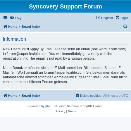
Syncovery Support Forum
FAQ
Register
Login
S
Home
Board index
e
Information
a
r
New Users Must Apply By Email. Please send an email (one word is sufficient)
to forum@superflexible.com. You will immediately get a reply with the
c
registration link. The email is not read by a human person.
h
Neue Benutzer müssen sich per E-Mail anmelden. Bitte senden Sie eine E-
Mail (ein Wort genügt) an forum@superflexible.com. Sie bekommen dann als
automatische Antwort sofort den Anmeldelink zugesandt. Ihre E-Mail wird nicht
von einer menschlichen Person gelesen.
Home
Board index
Delete cookies
All times are
UTC
Powered by
phpBB
® Forum Software © phpBB Limited
Privacy
|
Terms