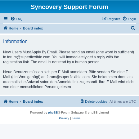
Syncovery Support Forum
FAQ
Register
Login
S
Home
Board index
e
Information
a
r
New Users Must Apply By Email. Please send an email (one word is sufficient)
to forum@superflexible.com. You will immediately get a reply with the
c
registration link. The email is not read by a human person.
h
Neue Benutzer müssen sich per E-Mail anmelden. Bitte senden Sie eine E-
Mail (ein Wort genügt) an forum@superflexible.com. Sie bekommen dann als
automatische Antwort sofort den Anmeldelink zugesandt. Ihre E-Mail wird nicht
von einer menschlichen Person gelesen.
Home
Board index
Delete cookies
All times are
UTC
Powered by
phpBB
® Forum Software © phpBB Limited
Privacy
|
Terms