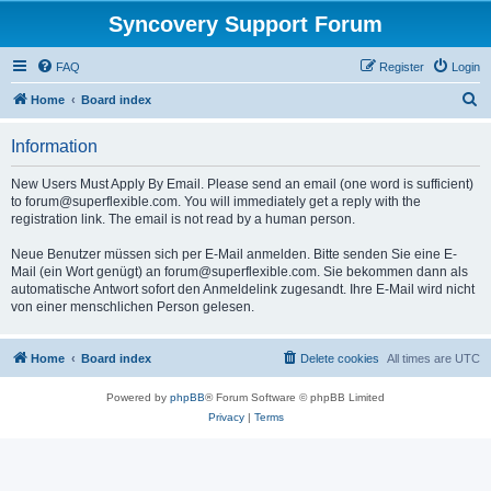
Syncovery Support Forum
FAQ
Register
Login
S
Home
Board index
e
Information
a
r
New Users Must Apply By Email. Please send an email (one word is sufficient)
to forum@superflexible.com. You will immediately get a reply with the
c
registration link. The email is not read by a human person.
h
Neue Benutzer müssen sich per E-Mail anmelden. Bitte senden Sie eine E-
Mail (ein Wort genügt) an forum@superflexible.com. Sie bekommen dann als
automatische Antwort sofort den Anmeldelink zugesandt. Ihre E-Mail wird nicht
von einer menschlichen Person gelesen.
Home
Board index
Delete cookies
All times are
UTC
Powered by
phpBB
® Forum Software © phpBB Limited
Privacy
|
Terms