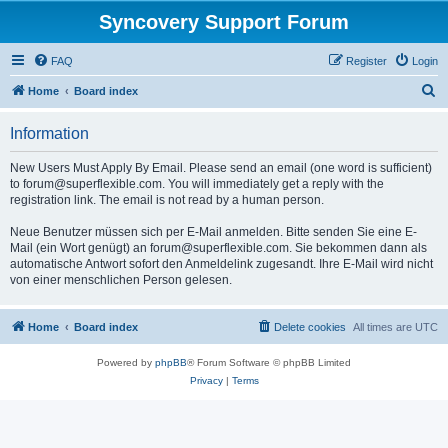
Syncovery Support Forum
FAQ
Register
Login
S
Home
Board index
e
Information
a
r
New Users Must Apply By Email. Please send an email (one word is sufficient)
to forum@superflexible.com. You will immediately get a reply with the
c
registration link. The email is not read by a human person.
h
Neue Benutzer müssen sich per E-Mail anmelden. Bitte senden Sie eine E-
Mail (ein Wort genügt) an forum@superflexible.com. Sie bekommen dann als
automatische Antwort sofort den Anmeldelink zugesandt. Ihre E-Mail wird nicht
von einer menschlichen Person gelesen.
Home
Board index
Delete cookies
All times are
UTC
Powered by
phpBB
® Forum Software © phpBB Limited
Privacy
|
Terms